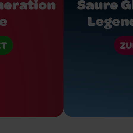
neration
Saure 
ge
Legend
KT
ZU