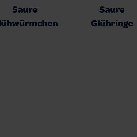
Saure
Saure
lühwürmchen
Glühringe