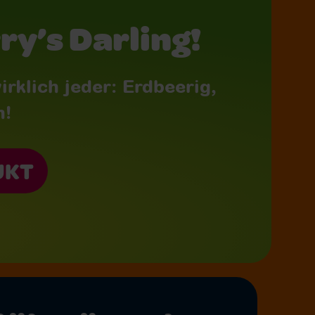
y’s Darling!
irklich jeder: Erdbeerig,
n!
UKT