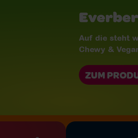
Everberr
Auf die steht w
Chewy & Vega
ZUM PROD