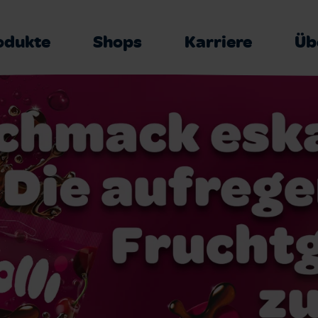
odukte
Shops
Karriere
Üb