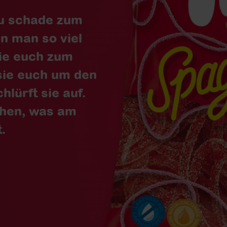
 zu schade zum
n man so viel
sie euch zum
 sie euch um den
hlürft sie auf.
achen, was am
.