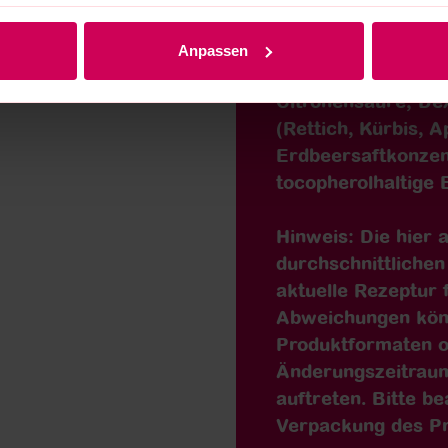
ZUTATEN
Nährwer
Zutaten: Glukose-F
Anpassen
WEIZENMEHL;
Säu
Citronensäure; De
(Rettich, Kürbis, 
Erdbeersaftkonzent
tocopherolhaltige
Hinweis: Die hier
durchschnittlichen
aktuelle Rezeptur 
Abweichungen kön
Produktformaten o
Änderungszeitraum
auftreten. Bitte be
Verpackung des Pr