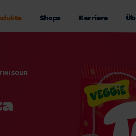
odukte
Shops
Karriere
Üb
INI SOUR
ta