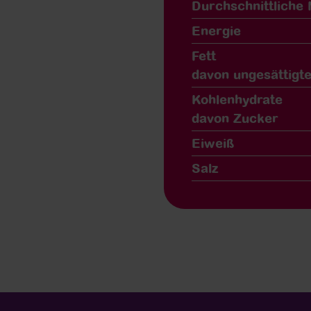
Durchschnittliche
Energie
Fett
davon ungesättigte
Kohlenhydrate
davon Zucker
Eiweiß
Salz