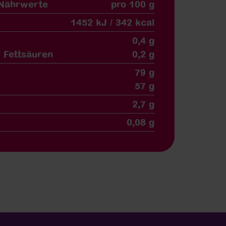
 Nährwerte
pro 100 g
1452 kJ / 342 kcal
0,4 g
 Fettsäuren
0,2 g
79 g
57 g
2,7 g
0,08 g