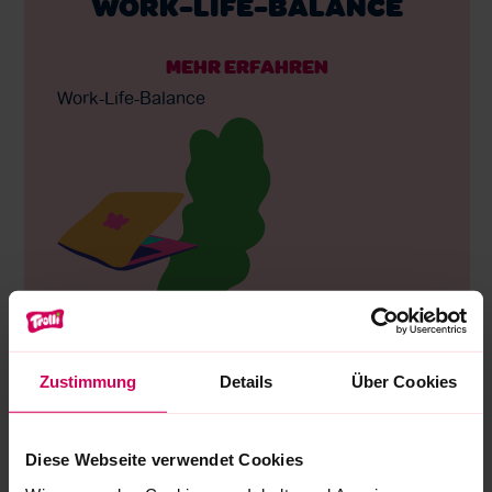
WORK-LIFE-BALANCE
MEHR ERFAHREN
Work-Life-Balance
Remote Office (i.d.R. 2 Tage pro Woche)
Flexible Arbeitszeiten (Gleitzeit,
Zustimmung
Details
Über Cookies
Arbeitszeitkonten)
29 Tage Urlaub in Hagenow
30 Tage Urlaub in Bayern
Diese Webseite verwendet Cookies