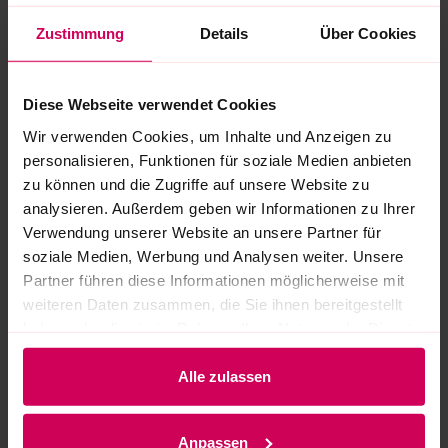
Zustimmung
Details
Über Cookies
Bikeleasing
Diese Webseite verwendet Cookies
Wir verwenden Cookies, um Inhalte und Anzeigen zu
Angepasster Gehörschutz
personalisieren, Funktionen für soziale Medien anbieten
zu können und die Zugriffe auf unsere Website zu
Bildschirmarbeitsplatzbrille
analysieren. Außerdem geben wir Informationen zu Ihrer
Verwendung unserer Website an unsere Partner für
Ergonomische Arbeitsplätze
soziale Medien, Werbung und Analysen weiter. Unsere
Partner führen diese Informationen möglicherweise mit
weiteren Daten zusammen, die Sie ihnen bereitgestellt
Betriebsarzt
haben oder die sie im Rahmen Ihrer Nutzung der Dienste
gesammelt haben.
Alle zulassen
Anpassen