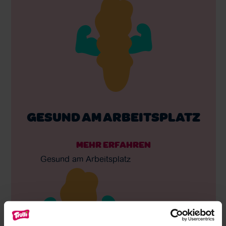
GESUND AM ARBEITSPLATZ
MEHR ERFAHREN
Gesund am Arbeitsplatz