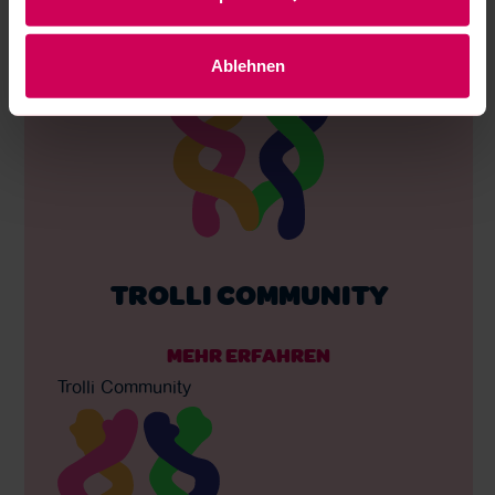
Ablehnen
TROLLI COMMUNITY
MEHR ERFAHREN
Trolli Community