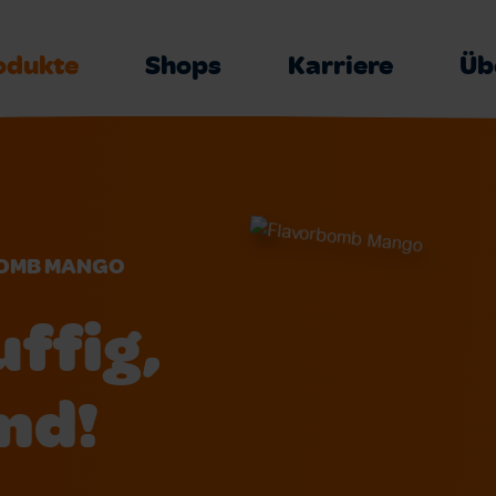
odukte
Shops
Karriere
Üb
OMB MANGO
uffig,
nd!