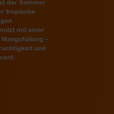
ist der Sommer
r tropische
igen
ilzt mit einer
n Mangofüllung –
ruchtigkeit und
ment.