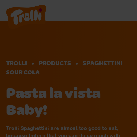
Products
Shops
TROLLI
PRODUCTS
SPAGHETTINI
About us
SOUR COLA
Pasta la vista
EN
DE
Baby!
Trolli Spaghettini are almost too good to eat,
because before that you can do so much with