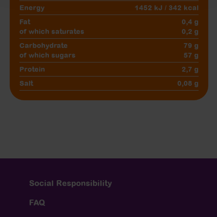
Energy
1452 kJ / 342 kcal
Fat
0,4 g
of which saturates
0,2 g
Carbohydrate
79 g
of which sugars
57 g
Protein
2,7 g
Salt
0,08 g
Social Responsibility
FAQ