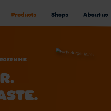
Products
Shops
About us
RGER MINIS
R.
ASTE.