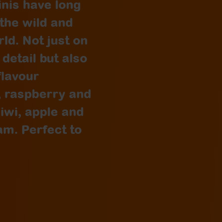
nis have long
 the wild and
d. Not just on
 detail but also
flavour
, raspberry and
iwi, apple and
am. Perfect to